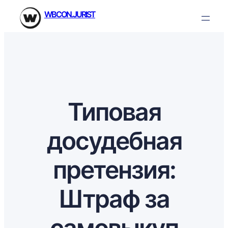
Перейти
WBCON.JURIST
к
содержимому
Типовая
досудебная
претензия:
Штраф за
самовыкуп