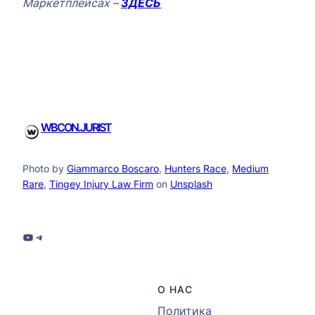
Маркетплейсах –
ЗДЕСЬ
WBCON.JURIST
Photo by
Giammarco Boscaro
,
Hunters Race
,
Medium
Rare
,
Tingey Injury Law Firm
on
Unsplash
__
YouTube
https://t.me/wbcon4us
О НАС
Политика